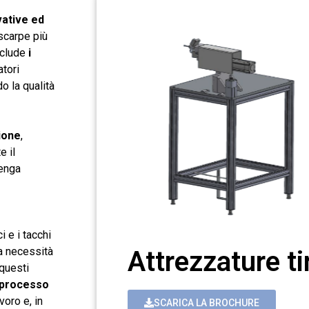
vative ed
scarpe più
include
i
tori
do la qualità
ione
,
e il
venga
i e i tacchi
la necessità
Attrezzature tir
 questi
l processo
voro e, in
SCARICA LA BROCHURE