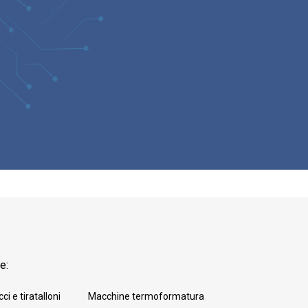
e:
cci e tiratalloni
Macchine termoformatura