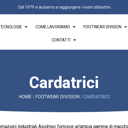
Dal 1979 vi aiutiamo a raggiungere i vostri obbiettivi.
 TECNOLOGIE
COME LAVORIAMO
FOOTWEAR DIVISION
CONTATTI
Cardatrici
HOME
|
FOOTWEAR DIVISION
|
CARDATRICI
omazioni industriali Asolmec fornisce un’ampia gamma di macchi